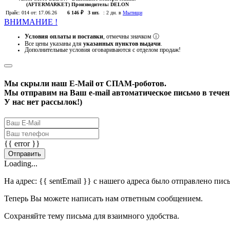
(AFTERMARKET)
Производитель:
DELON
Прайс:
014
от: 17.06.26
6 146 ₽
3 шт.
:
2 дн. в
Мытищи
ВНИМАНИЕ !
Условия оплаты и поставки
, отмечны значком
ⓘ
Все цены указаны для
указанных пунктов выдачи
.
Дополнительные условия оговариваются с отделом продаж!
Мы скрыли наш
E-Mail
от СПАМ-роботов.
Мы отправим на Ваш e-mail автоматическое письмо в течени
У нас нет рассылок!)
{{ error }}
Отправить
Loading...
На адрес:
{{ sentEmail }}
с нашего адреса было отправлено пис
Теперь Вы можете написать нам ответным сообщением.
Сохраняйте тему письма для взаимного удобства.