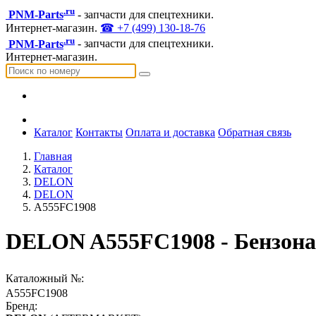
.ru
PNM-Parts
- запчасти для спецтехники.
Интернет-магазин.
☎ +7 (499) 130-18-76
.ru
PNM-Parts
- запчасти для спецтехники.
Интернет-магазин.
Каталог
Контакты
Оплата и доставка
Обратная связь
Главная
Каталог
DELON
DELON
A555FC1908
DELON A555FC1908 - Бензона
Каталожный №:
A555FC1908
Бренд: