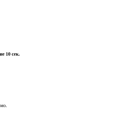
е 10 сек.
ьмо.