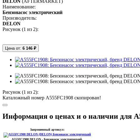
DELON
(AFTERMARKET)
Наименование:
Бензонасос электрический
Производитель:
DELON
Рисунок (
1
из 2):
Цена от:
6 146 ₽
Рисунок (
1
из 2):
Каталожный номер A555FC1908 скопирован!
Информация о ценах и о наличии для 
Запрошенный артикул:
A555FC1908
DELON
- Бензонасос электрический.