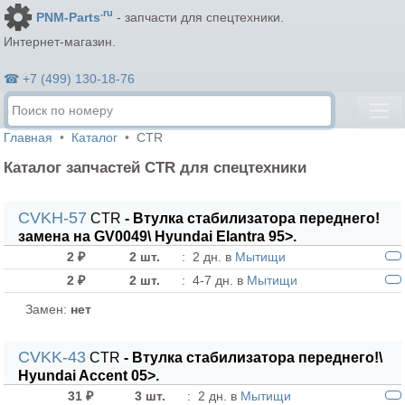
.ru
PNM-Parts
- запчасти для спецтехники.
Интернет-магазин.
☎ +7 (499) 130-18-76
Главная
Каталог
CTR
Каталог запчастей CTR для спецтехники
CVKH-57
CTR
- Втулка стабилизатора переднего!
замена на GV0049\ Hyundai Elantra 95>.
2 ₽
2 шт.
:
2 дн. в
Мытищи
2 ₽
2 шт.
:
4-7 дн. в
Мытищи
Замен:
нет
CVKK-43
CTR
- Втулка стабилизатора переднего!\
Hyundai Accent 05>.
31 ₽
3 шт.
:
2 дн. в
Мытищи