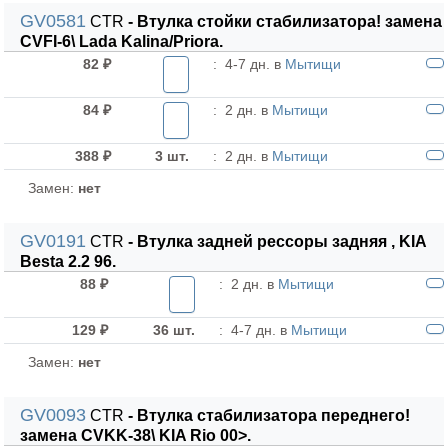
GV0581
CTR
- Втулка стойки стабилизатора! замена
CVFI-6\ Lada Kalina/Priora.
82 ₽
:
4-7 дн. в
Мытищи
84 ₽
:
2 дн. в
Мытищи
388 ₽
3 шт.
:
2 дн. в
Мытищи
Замен:
нет
GV0191
CTR
- Втулка задней рессоры задняя , KIA
Besta 2.2 96.
88 ₽
:
2 дн. в
Мытищи
129 ₽
36 шт.
:
4-7 дн. в
Мытищи
Замен:
нет
GV0093
CTR
- Втулка стабилизатора переднего!
замена CVKK-38\ KIA Rio 00>.