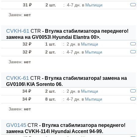
31 ₽
2 шт.
:
4-7 дн. в
Мытищи
Замен:
нет
CVKH-61
CTR
- Втулка стабилизатора переднего!
замена на GV0053\ Hyundai Elantra 00>.
32 ₽
1 шт.
:
2 дн. в
Мытищи
32 ₽
2 шт.
:
4-7 дн. в
Мытищи
Замен:
нет
CVKK-61
CTR
- Втулка стабилизатора! замена на
GV0106\ KIA Sorento 06.
34 ₽
2 шт.
:
2 дн. в
Мытищи
34 ₽
8 шт.
:
4-7 дн. в
Мытищи
Замен:
нет
GV0145
CTR
- Втулка стабилизатора переднего!
замена CVKH-114\ Hyundai Accent 94-99.