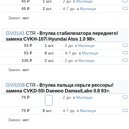
45 ₽
1 шт.
:
2 дн. в
Мытищи
45 ₽
2 шт.
:
4-7 дн. в
Мытищи
Замен:
нет
GV0141
CTR
- Втулка стабилизатора переднего!
замена CVKH-107\ Hyundai Atos 1.0 98>.
53 ₽
1 шт.
:
2 дн. в
Мытищи
53 ₽
8 шт.
:
4-7 дн. в
Мытищи
235 ₽
2 шт.
:
2 дн. в
Мытищи
Замен:
нет
GV0209
CTR
- Втулка пальца серьги рессоры!
замена CVKD-55\ Daewoo Damas/Labo 0.8 93>.
75 ₽
:
2 дн. в
Мытищи
75 ₽
8 шт.
:
4-7 дн. в
Мытищи
Замен:
нет