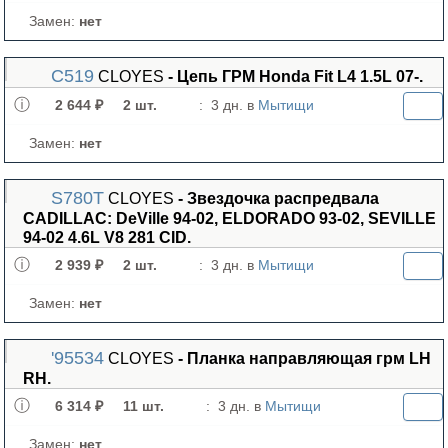
Замен:
нет
C519
CLOYES
- Цепь ГРМ Honda Fit L4 1.5L 07-.
2 644 ₽
2 шт.
:
3 дн. в
Мытищи
Замен:
нет
S780T
CLOYES
- Звездочка распредвала
CADILLAC: DeVille 94-02, ELDORADO 93-02, SEVILLE
94-02 4.6L V8 281 CID.
2 939 ₽
2 шт.
:
3 дн. в
Мытищи
Замен:
нет
'95534
CLOYES
- Планка направляющая грм LH
RH.
6 314 ₽
11 шт.
:
3 дн. в
Мытищи
Замен:
нет