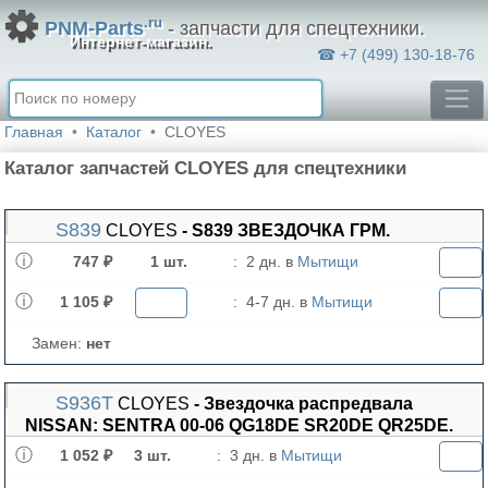
.ru
PNM-Parts
- запчасти для спецтехники.
Интернет-магазин.
☎ +7 (499) 130-18-76
Главная
Каталог
CLOYES
Каталог запчастей CLOYES для спецтехники
S839
CLOYES
- S839 ЗВЕЗДОЧКА ГРМ.
747 ₽
1 шт.
:
2 дн. в
Мытищи
1 105 ₽
:
4-7 дн. в
Мытищи
Замен:
нет
S936T
CLOYES
- Звездочка распредвала
NISSAN: SENTRA 00-06 QG18DE SR20DE QR25DE.
1 052 ₽
3 шт.
:
3 дн. в
Мытищи