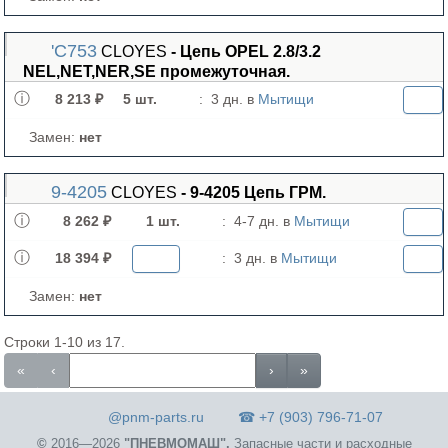
'C753
CLOYES
- Цепь OPEL 2.8/3.2
NEL,NET,NER,SE промежуточная.
8 213 ₽
5 шт.
:
3 дн. в
Мытищи
Замен:
нет
9-4205
CLOYES
- 9-4205 Цепь ГРМ.
8 262 ₽
1 шт.
:
4-7 дн. в
Мытищи
18 394 ₽
:
3 дн. в
Мытищи
Замен:
нет
Строки 1-10 из 17.
«
‹
›
»
@pnm-parts.ru
☎ +7 (903) 796-71-07
©
2016—2026
"ПНЕВМОМАШ".
Запасные части и расходные