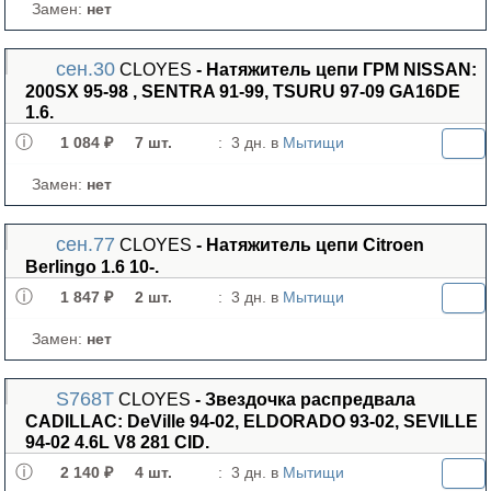
Замен:
нет
сен.30
CLOYES
- Натяжитель цепи ГРМ NISSAN:
200SX 95-98 , SENTRA 91-99, TSURU 97-09 GA16DE
1.6.
1 084 ₽
7 шт.
:
3 дн. в
Мытищи
Замен:
нет
сен.77
CLOYES
- Натяжитель цепи Citroen
Berlingo 1.6 10-.
1 847 ₽
2 шт.
:
3 дн. в
Мытищи
Замен:
нет
S768T
CLOYES
- Звездочка распредвала
CADILLAC: DeVille 94-02, ELDORADO 93-02, SEVILLE
94-02 4.6L V8 281 CID.
2 140 ₽
4 шт.
:
3 дн. в
Мытищи