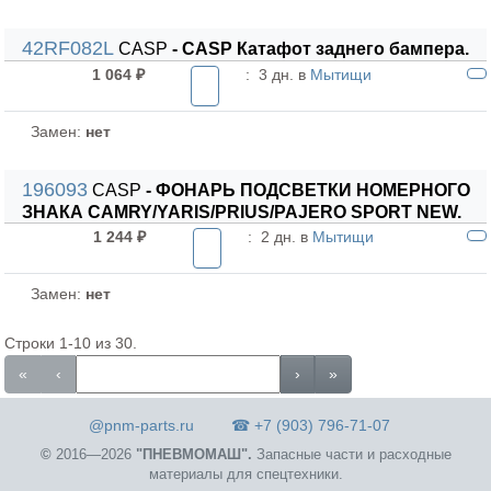
42RF082L
CASP
- CASP Катафот заднего бампера.
1 064 ₽
:
3 дн. в
Мытищи
Замен:
нет
196093
CASP
- ФОНАРЬ ПОДСВЕТКИ НОМЕРНОГО
ЗНАКА CAMRY/YARIS/PRIUS/PAJERO SPORT NEW.
1 244 ₽
:
2 дн. в
Мытищи
Замен:
нет
Строки 1-10 из 30.
«
‹
›
»
@pnm-parts.ru
☎ +7 (903) 796-71-07
©
2016—2026
"ПНЕВМОМАШ".
Запасные части и расходные
материалы для спецтехники.