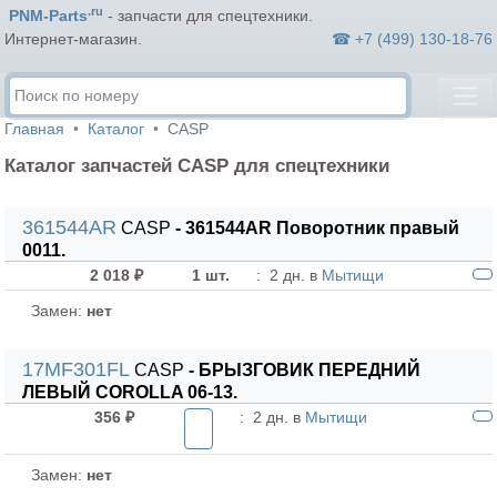
.ru
PNM-Parts
- запчасти для спецтехники.
☎ +7 (499) 130-18-76
Интернет-магазин.
Главная
Каталог
CASP
Каталог запчастей CASP для спецтехники
361544AR
CASP
- 361544AR Поворотник правый
0011.
2 018 ₽
1 шт.
:
2 дн. в
Мытищи
Замен:
нет
17MF301FL
CASP
- БРЫЗГОВИК ПЕРЕДНИЙ
ЛЕВЫЙ COROLLA 06-13.
356 ₽
:
2 дн. в
Мытищи
Замен:
нет