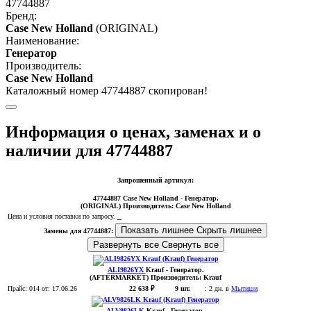
47744887
Бренд:
Case New Holland
(ORIGINAL)
Наименование:
Генератор
Производитель:
Case New Holland
Каталожный номер 47744887 скопирован!
Информация о ценах, заменах и о
наличии для 47744887
Запрошенный артикул:
47744887
Case New Holland
- Генератор.
(ORIGINAL)
Производитель:
Case New Holland
Цена и условия поставки по запросу.
Показать лишнее
Скрыть лишнее
Замены для 47744887:
Развернуть все
Свернуть все
ALI9826YX
Krauf
- Генератор
.
(AFTERMARKET)
Производитель:
Krauf
Прайс:
014
от: 17.06.26
22 638 ₽
9 шт.
:
2 дн. в
Мытищи
ALV9826LK
Krauf
- Генератор
.