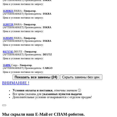
(AFTERMARKET)
Производитель:
ISKRA
Цена и условия поставки по запросу:
11203823
ISKRA
- Генератор
.
(AFTERMARKET)
Производитель:
ISKRA
Цена и условия поставки по запросу:
11203729
ISKRA
- Генератор
.
(AFTERMARKET)
Производитель:
ISKRA
Цена и условия поставки по запросу:
11203493
ISKRA
- Генератор
.
(AFTERMARKET)
Производитель:
ISKRA
Цена и условия поставки по запросу:
01171745
DEUTZ
- Генератор
.
(AFTERMARKET)
Производитель:
DEUTZ
Цена и условия поставки по запросу:
114896
Cargo
- Генератор
.
(AFTERMARKET)
Производитель:
CARGO
Цена и условия поставки по запросу:
Показать все замены (24)
Скрыть замены без цен.
ВНИМАНИЕ !
Условия оплаты и поставки
, отмечны значком
ⓘ
Все цены указаны для
указанных пунктов выдачи
.
Дополнительные условия оговариваются с отделом продаж!
Мы скрыли наш
E-Mail
от СПАМ-роботов.