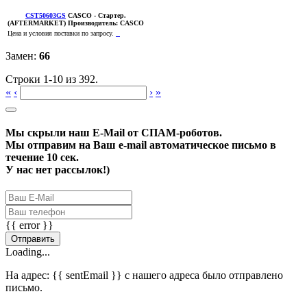
CST50603GS
CASCO
- Стартер.
(AFTERMARKET)
Производитель:
CASCO
Цена и условия поставки по запросу.
Замен:
66
Строки 1-10 из 392.
«
‹
›
»
Мы скрыли наш
E-Mail
от СПАМ-роботов.
Мы отправим на Ваш e-mail автоматическое письмо в
течение 10 сек.
У нас нет рассылок!)
{{ error }}
Отправить
Loading...
На адрес:
{{ sentEmail }}
с нашего адреса было отправлено
письмо.