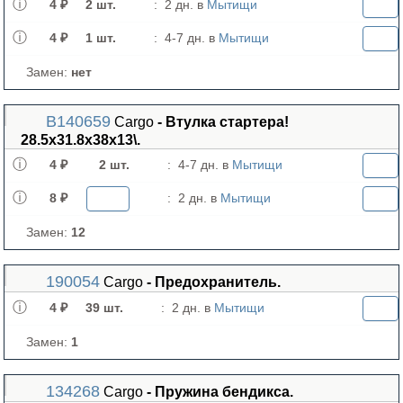
4 ₽
2 шт.
:
2 дн. в
Мытищи
4 ₽
1 шт.
:
4-7 дн. в
Мытищи
Замен:
нет
B140659
Cargo
- Втулка стартера!
28.5x31.8x38x13\.
4 ₽
2 шт.
:
4-7 дн. в
Мытищи
8 ₽
:
2 дн. в
Мытищи
Замен:
12
190054
Cargo
- Предохранитель.
4 ₽
39 шт.
:
2 дн. в
Мытищи
Замен:
1
134268
Cargo
- Пружина бендикса.