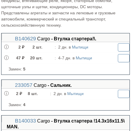
бендиксы, втягивающие реле, якоря, статорные обмотки,
щеточные узлы и щетки, кондиционеры, DC моторы.
Представлены агрегаты и запчасти на легковые и грузовые
автомобили, коммерческий и специальный транспорт,
сельскохозяйственную технику.
B140629
Cargo
- Втулка стартера!\.
2 ₽
2 шт.
:
2 дн. в
Мытищи
47 ₽
20 шт.
:
4-7 дн. в
Мытищи
Замен:
5
233057
Cargo
- Сальник.
2 ₽
8 шт.
:
2 дн. в
Мытищи
Замен:
4
B140033
Cargo
- Втулка стартера !14.3x16x11.5\
MAN.