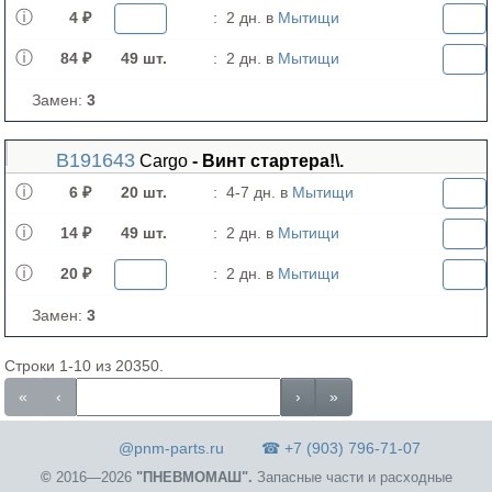
4 ₽
:
2 дн. в
Мытищи
84 ₽
49 шт.
:
2 дн. в
Мытищи
Замен:
3
B191643
Cargo
- Винт стартера!\.
6 ₽
20 шт.
:
4-7 дн. в
Мытищи
14 ₽
49 шт.
:
2 дн. в
Мытищи
20 ₽
:
2 дн. в
Мытищи
Замен:
3
Строки 1-10 из 20350.
«
‹
›
»
@pnm-parts.ru
☎ +7 (903) 796-71-07
©
2016—2026
"ПНЕВМОМАШ".
Запасные части и расходные