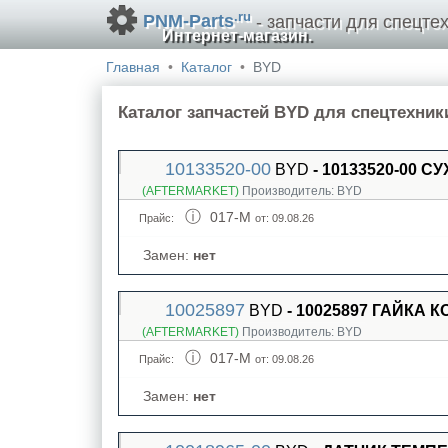
.ru
PNM-Parts
- запчасти для спецтех
Интернет-магазин.
Главная
Каталог
BYD
Каталог запчастей BYD для спецтехник
10133520-00
BYD
- 10133520-00 С
(AFTERMARKET)
Производитель:
BYD
017-M
Прайс:
от: 09.08.26
Замен:
нет
10025897
BYD
- 10025897 ГАЙКА К
(AFTERMARKET)
Производитель:
BYD
017-M
Прайс:
от: 09.08.26
Замен:
нет