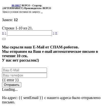
80-18817
BEPCO
- Стартер.
(AFTERMARKET)
Производитель:
BEPCO
Цена и условия поставки по запросу.
Замен:
12
Строки 1-10 из 21.
«
‹
›
»
Мы скрыли наш
E-Mail
от СПАМ-роботов.
Мы отправим на Ваш e-mail автоматическое письмо в
течение 10 сек.
У нас нет рассылок!)
{{ error }}
Отправить
Loading...
На адрес:
{{ sentEmail }}
с нашего адреса было отправлено
письмо.