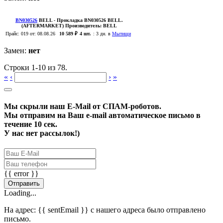
BN030526
BELL
- Прокладка BN030526 BELL.
(AFTERMARKET)
Производитель:
BELL
Прайс:
019
от: 08.08.26
10 589 ₽
4 шт.
:
3 дн. в
Мытищи
Замен:
нет
Строки 1-10 из 78.
«
‹
›
»
Мы скрыли наш
E-Mail
от СПАМ-роботов.
Мы отправим на Ваш e-mail автоматическое письмо в
течение 10 сек.
У нас нет рассылок!)
{{ error }}
Отправить
Loading...
На адрес:
{{ sentEmail }}
с нашего адреса было отправлено
письмо.