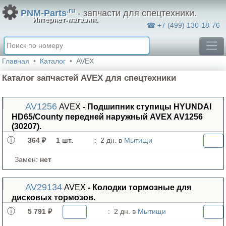
.ru
PNM-Parts
- запчасти для спецтехники.
Интернет-магазин.
☎ +7 (499) 130-18-76
Главная
Каталог
AVEX
Каталог запчастей AVEX для спецтехники
AV1256
AVEX
- Подшипник ступицы HYUNDAI
HD65/County передней наружный AVEX AV1256
(30207).
364 ₽
1 шт.
:
2 дн. в
Мытищи
Замен:
нет
AV29134
AVEX
- Колодки тормозные для
дисковых тормозов.
5 791 ₽
:
2 дн. в
Мытищи