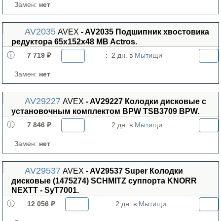
Замен:
нет
AV2035
AVEX
- AV2035 Подшипник хвостовика
редуктора 65x152x48 MB Actros.
7 719 ₽
:
2 дн. в
Мытищи
Замен:
нет
AV29227
AVEX
- AV29227 Колодки дисковые с
установочным комплектом BPW TSB3709 BPW.
7 846 ₽
:
2 дн. в
Мытищи
Замен:
нет
AV29537
AVEX
- AV29537 Super Колодки
дисковые (1475274) SCHMITZ суппорта KNORR
NEXTT - SyT7001.
12 056 ₽
:
2 дн. в
Мытищи