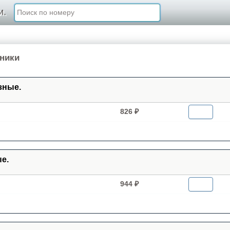
и.
хники
зные.
826 ₽
е.
944 ₽