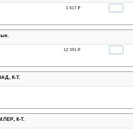
1 617 ₽
ные.
12 351 ₽
Д., К-Т.
ПЕР., К-Т.