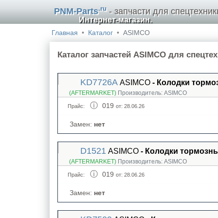
.ru
PNM-Parts
- запчасти для спецтехник
Интернет-магазин.
Главная
Каталог
ASIMCO
Каталог запчастей ASIMCO для спецте
KD7726A
ASIMCO
- Колодки тормо
(AFTERMARKET)
Производитель:
ASIMCO
019
Прайс:
от: 28.06.26
Замен:
нет
D1521
ASIMCO
- Колодки тормозны
(AFTERMARKET)
Производитель:
ASIMCO
019
Прайс:
от: 28.06.26
Замен:
нет