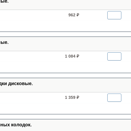
ные.
962 ₽
ные.
1 084 ₽
дки дисковые.
1 359 ₽
зных колодок.