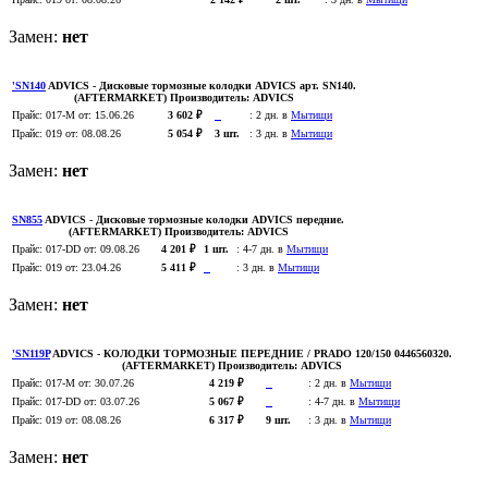
Замен:
нет
'SN140
ADVICS
- Дисковые тормозные колодки ADVICS арт. SN140.
(AFTERMARKET)
Производитель:
ADVICS
Прайс:
017-M
от: 15.06.26
3 602 ₽
:
2 дн. в
Мытищи
Прайс:
019
от: 08.08.26
5 054 ₽
3 шт.
:
3 дн. в
Мытищи
Замен:
нет
SN855
ADVICS
- Дисковые тормозные колодки ADVICS передние.
(AFTERMARKET)
Производитель:
ADVICS
Прайс:
017-DD
от: 09.08.26
4 201 ₽
1 шт.
:
4-7 дн. в
Мытищи
Прайс:
019
от: 23.04.26
5 411 ₽
:
3 дн. в
Мытищи
Замен:
нет
'SN119P
ADVICS
- КОЛОДКИ ТОРМОЗНЫЕ ПЕРЕДНИЕ / PRADO 120/150 0446560320.
(AFTERMARKET)
Производитель:
ADVICS
Прайс:
017-M
от: 30.07.26
4 219 ₽
:
2 дн. в
Мытищи
Прайс:
017-DD
от: 03.07.26
5 067 ₽
:
4-7 дн. в
Мытищи
Прайс:
019
от: 08.08.26
6 317 ₽
9 шт.
:
3 дн. в
Мытищи
Замен:
нет