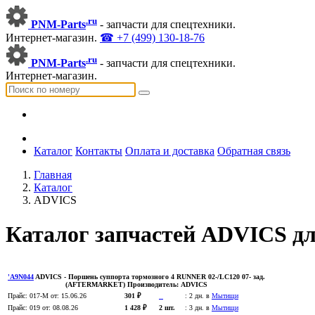
.ru
PNM-Parts
- запчасти для спецтехники.
Интернет-магазин.
☎ +7 (499) 130-18-76
.ru
PNM-Parts
- запчасти для спецтехники.
Интернет-магазин.
Каталог
Контакты
Оплата и доставка
Обратная связь
Главная
Каталог
ADVICS
Каталог запчастей ADVICS дл
'A9N044
ADVICS
- Поршень суппорта тормозного 4 RUNNER 02-/LC120 07- зад.
(AFTERMARKET)
Производитель:
ADVICS
Прайс:
017-M
от: 15.06.26
301 ₽
:
2 дн. в
Мытищи
Прайс:
019
от: 08.08.26
1 428 ₽
2 шт.
:
3 дн. в
Мытищи