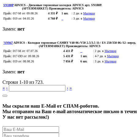
SN180P
ADVICS
- Дисковые тормозные колодки ADVICS арт. SN180P.
(AFTERMARKET)
Производитель:
ADVICS
Прайс:
017-M
от: 09.08.26
4 331 ₽
1 шт.
:
2 дн. в
Мытищи
Прайс:
019
от: 04.05.26
4 760 ₽
:
3 дн. в
Мытищи
Замен:
нет
'SN947
ADVICS
- Колодки тормозные CAMRY V40 06-/V50 2.5/3.5 11-/ ES 250/350 06-/12- перед.
(AFTERMARKET)
Производитель:
ADVICS
Прайс:
017-M
от: 07.07.26
4 411 ₽
:
2 дн. в
Мытищи
Прайс:
017-DD
от: 09.08.26
5 431 ₽
1 шт.
:
4-7 дн. в
Мытищи
Прайс:
019
от: 08.08.26
7 056 ₽
6 шт.
:
3 дн. в
Мытищи
Замен:
нет
Строки 1-10 из 723.
«
‹
›
»
Мы скрыли наш
E-Mail
от СПАМ-роботов.
Мы отправим на Ваш e-mail автоматическое письмо в течени
У нас нет рассылок!)